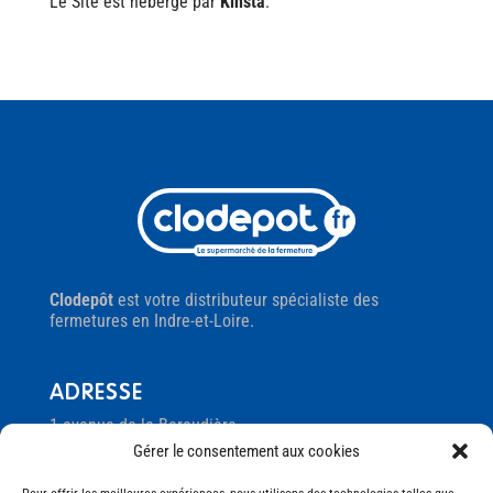
Le Site est hébergé par
Kinsta
.
Clodepôt
est votre distributeur spécialiste des
fermetures en Indre-et-Loire.
ADRESSE
1 avenue de la Baraudière
37250 Montbazon
Gérer le consentement aux cookies