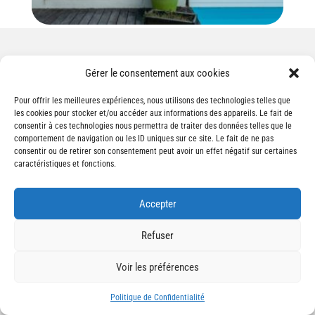
Gérer le consentement aux cookies
Pour offrir les meilleures expériences, nous utilisons des technologies telles que
les cookies pour stocker et/ou accéder aux informations des appareils. Le fait de
consentir à ces technologies nous permettra de traiter des données telles que le
comportement de navigation ou les ID uniques sur ce site. Le fait de ne pas
Produits Béton et
consentir ou de retirer son consentement peut avoir un effet négatif sur certaines
caractéristiques et fonctions.
Gravier Sable
Accepter
PRÊT À L'EMPLOI / BLOCS EMPILABLES / VRAC ET
BIG BAG
Refuser
LES AVANTAGES
Voir les préférences
Les matériaux indispensables pour vos chantiers,
Politique de Confidentialité
fondations et aménagements — disponibles en